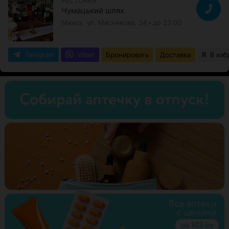
РЕСТОРАН
Чумацький шлях
Минск, ул. Мясникова, 34
до 23:00
Telegram
Viber
Бронировать
Доставка
В изб