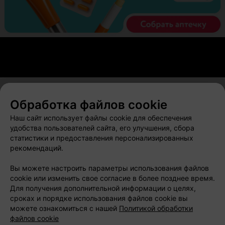
Обработка файлов cookie
О проекте
Новости проекта
Размещение рекламы
Наш сайт использует файлы cookie для обеспечения
Вакансии
Публичный договор
Способы оплаты
удобства пользователей сайта, его улучшения, сбора
статистики и предоставления персонализированных
Публичный договор по использованию сервиса
рекомендаций.
«Афиша»
Пользовательское соглашение
Вы можете настроить параметры использования файлов
cookie или изменить свое согласие в более позднее время.
Написать в поддержку
Для получения дополнительной информации о целях,
Связаться по вопросам сотрудничества
сроках и порядке использования файлов cookie вы
Написать руководителю relax.by
можете ознакомиться с нашей
Политикой обработки
файлов cookie
Персональные настройки cookie